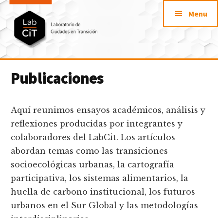
Additional
Saltar
Skip
Menu
al
to
menu
contenido
footer
principal
LabCit
Laboratorio
Publicaciones
de
Ciudades
en
Aquí reunimos ensayos académicos, análisis y
Transición
reflexiones producidas por integrantes y
colaboradores del LabCit. Los artículos
abordan temas como las transiciones
socioecológicas urbanas, la cartografía
participativa, los sistemas alimentarios, la
huella de carbono institucional, los futuros
urbanos en el Sur Global y las metodologías