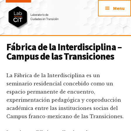
Additional
Saltar
Skip
Menu
al
to
menu
contenido
footer
principal
LabCit
Laboratorio
Fábrica de la Interdisciplina –
de
Campus de las Transiciones
Ciudades
en
Transición
La Fábrica de la Interdisciplina es un
seminario residencial concebido como un
espacio permanente de encuentro,
experimentación pedagógica y coproducción
académica entre las instituciones socias del
Campus franco-mexicano de las Transiciones.