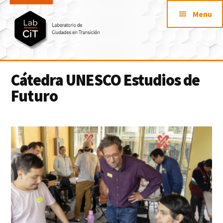
Additional
Saltar
Skip
Menu
al
to
menu
contenido
footer
principal
LabCit
Laboratorio
Cátedra UNESCO Estudios de
de
Futuro
Ciudades
en
Transición