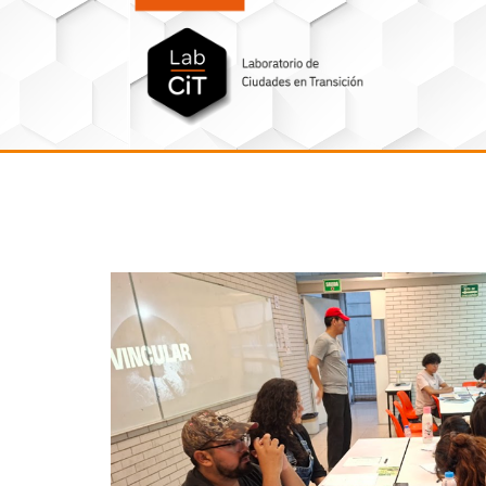
Additional
Saltar
Skip
al
to
menu
contenido
footer
principal
LabCit
Laboratorio
de
Ciudades
en
Transición