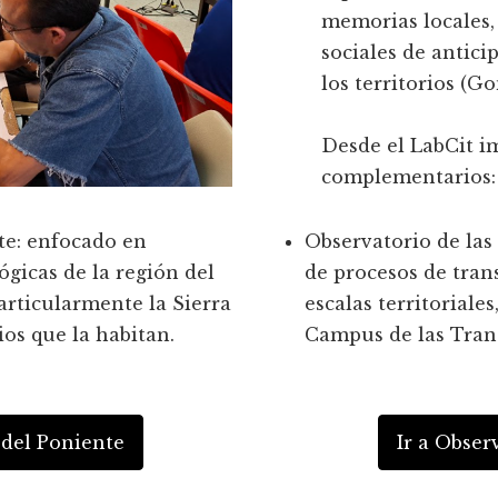
memorias locales,
sociales de antici
los territorios (Go
Desde el LabCit i
complementarios:
te: enfocado en
Observatorio de las
gicas de la región del
de procesos de trans
articularmente la Sierra
escalas territoriale
ios que la habitan.
Campus de las Trans
l del Poniente
Ir a Obser