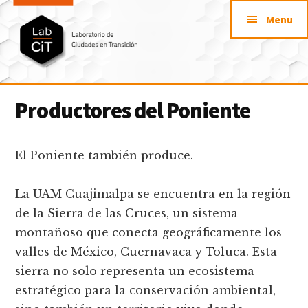
Additional
Saltar
Skip
Menu
al
to
menu
contenido
footer
principal
LabCit
Laboratorio
Productores del Poniente
de
Ciudades
en
El Poniente también produce.
Transición
La UAM Cuajimalpa se encuentra en la región
de la Sierra de las Cruces, un sistema
montañoso que conecta geográficamente los
valles de México, Cuernavaca y Toluca. Esta
sierra no solo representa un ecosistema
estratégico para la conservación ambiental,