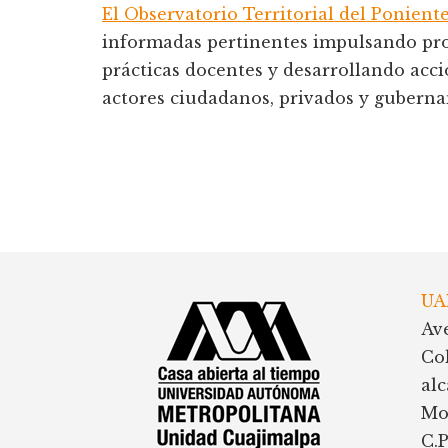
El Observatorio Territorial del Ponient
informadas pertinentes impulsando pro
prácticas docentes y desarrollando acc
actores ciudadanos, privados y gubern
Footer
UA
Av
Co
al
Mo
C.