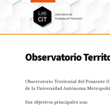
Additional
Saltar
Skip
al
to
menu
contenido
footer
principal
LabCit
Laboratorio
de
Ciudades
Observatorio Territ
en
Transición
Observatorio Territorial del Poniente 
de la Universidad Autónoma Metropoli
Sus objetivos principales son: