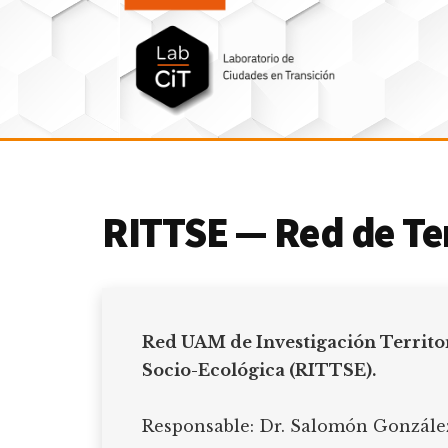
Additional
Saltar
Skip
al
to
menu
contenido
footer
principal
LabCit
Laboratorio
de
Ciudades
RITTSE — Red de Ter
en
Transición
Red UAM de Investigación Territo
Socio-Ecológica (RITTSE).
Responsable: Dr. Salomón González