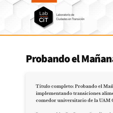
Additional
Saltar
Skip
al
to
menu
contenido
footer
principal
LabCit
Laboratorio
de
Ciudades
Probando el Mañan
en
Transición
Título completo: Probando el Ma
implementando transiciones alime
comedor universitario de la UAM 