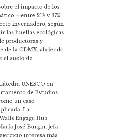
obre el impacto de los
mático —entre 21% y 37%
fecto invernadero, según
ir las huellas ecológicas
 de productoras y
te de la CDMX, abriendo
e el suelo de
la Cátedra UNESCO en
artamento de Estudios
a como un caso
plicada. La
g Walls Engage Hub
aría José Burgin, jefa
ejercicio interesa más