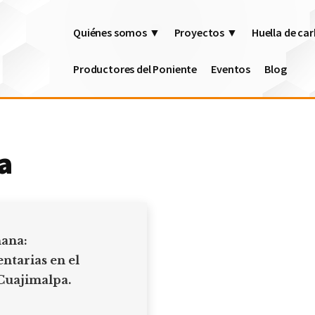
Quiénes somos ▼
Proyectos ▼
Huella de c
Productores del Poniente
Eventos
Blog
a
ñana:
ntarias en el
Cuajimalpa.