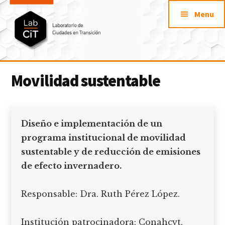
Additional
Saltar
Skip
Menu
al
to
menu
contenido
footer
principal
LabCit
Laboratorio
Movilidad sustentable
de
Ciudades
en
Transición
Diseño e implementación de un
programa institucional de movilidad
sustentable y de reducción de emisiones
de efecto invernadero.
Responsable: Dra. Ruth Pérez López.
Institución patrocinadora: Conahcyt.