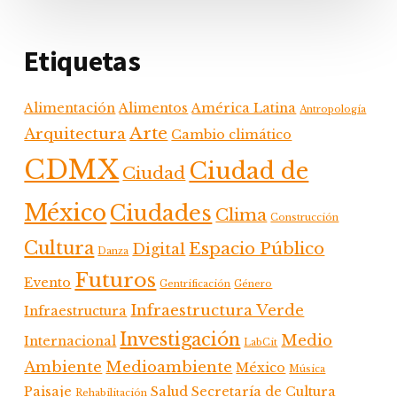
Etiquetas
Alimentación
Alimentos
América Latina
Antropología
Arte
Arquitectura
Cambio climático
CDMX
Ciudad de
Ciudad
México
Ciudades
Clima
Construcción
Cultura
Espacio Público
Digital
Danza
Futuros
Evento
Gentrificación
Género
Infraestructura Verde
Infraestructura
Investigación
Medio
Internacional
LabCit
Ambiente
Medioambiente
México
Música
Paisaje
Salud
Secretaría de Cultura
Rehabilitación