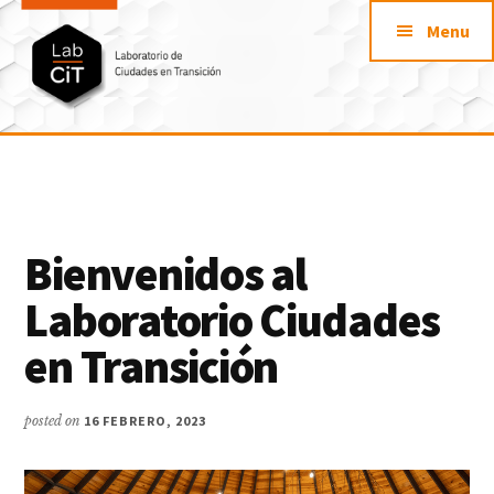
Additional
Saltar
Saltar
Skip
Menu
al
a
to
menu
contenido
la
footer
principal
barra
lateral
LabCit
primaria
Laboratorio
de
Ciudades
en
Bienvenidos al
Transición
Laboratorio Ciudades
en Transición
posted on
16 FEBRERO, 2023