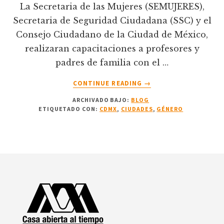
La Secretaria de las Mujeres (SEMUJERES),
Secretaria de Seguridad Ciudadana (SSC) y el
Consejo Ciudadano de la Ciudad de México,
realizaran capacitaciones a profesores y
padres de familia con el …
ACERCA
CONTINUE READING
→
DE
ARCHIVADO BAJO:
BLOG
GOBIERNO
ETIQUETADO CON:
CDMX
,
CIUDADES
,
GÉNERO
DE
LA
CIUDAD
DE
Footer
MÉXICO
IMPLEMENTA
ESTRATEGIA
DE
PREVENCIÓN
CONTRA
LA