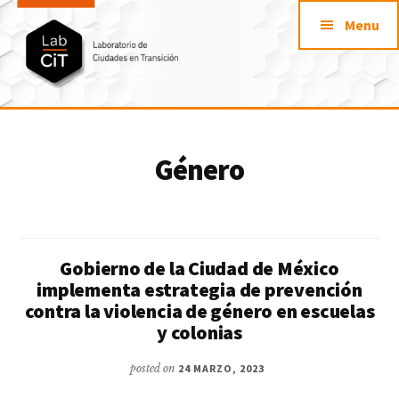
Additional
Saltar
Skip
Menu
al
to
menu
contenido
footer
principal
LabCit
Laboratorio
de
Género
Ciudades
en
Transición
Gobierno de la Ciudad de México
implementa estrategia de prevención
contra la violencia de género en escuelas
y colonias
posted on
24 MARZO, 2023