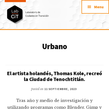
Additional
Saltar
Skip
Menu
al
to
menu
contenido
footer
principal
LabCit
Laboratorio
de
Urbano
Ciudades
en
Transición
El artista holandés, Thomas Kole, recreó
la Ciudad de Tenochtitlán.
posted on
11 SEPTIEMBRE, 2023
Tras año y medio de investigación y
utilizando programas como Blender, Gimp y