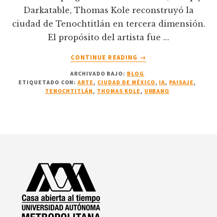
Darkatable, Thomas Kole reconstruyó la
ciudad de Tenochtitlán en tercera dimensión.
El propósito del artista fue …
ACERCA
CONTINUE READING
→
DE
ARCHIVADO BAJO:
BLOG
EL
ETIQUETADO CON:
ARTE
,
CIUDAD DE MÉXICO
,
IA
,
PAISAJE
,
ARTISTA
TENOCHTITLÁN
,
THOMAS KOLE
,
URBANO
HOLANDÉS,
THOMAS
KOLE,
RECREÓ
Footer
LA
CIUDAD
DE
TENOCHTITLÁN.