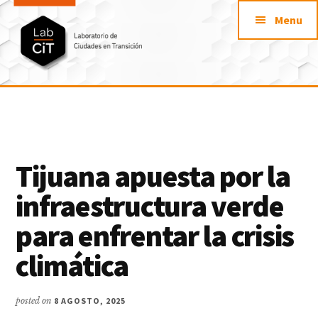
Additional
Saltar
Saltar
Skip
Menu
al
a
to
menu
contenido
la
footer
principal
barra
lateral
LabCit
primaria
Laboratorio
de
Ciudades
en
Tijuana apuesta por la
Transición
infraestructura verde
para enfrentar la crisis
climática
posted on
8 AGOSTO, 2025