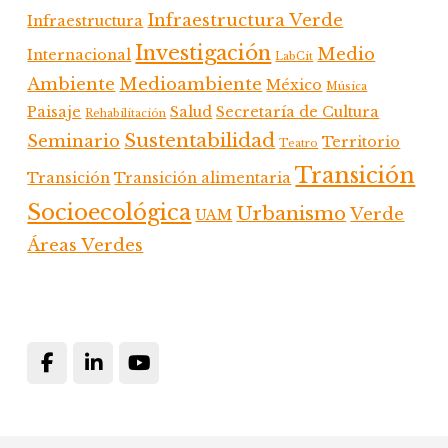
Infraestructura Verde
Infraestructura
Investigación
Medio
Internacional
LabCit
Ambiente
Medioambiente
México
Música
Paisaje
Salud
Secretaría de Cultura
Rehabilitación
Sustentabilidad
Seminario
Territorio
Teatro
Transición
Transición
Transición alimentaria
Socioecológica
Urbanismo
Verde
UAM
Áreas Verdes