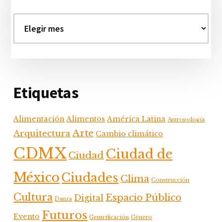
primaria
Archivos
Etiquetas
Alimentación
Alimentos
América Latina
Antropología
Arte
Arquitectura
Cambio climático
CDMX
Ciudad de
Ciudad
México
Ciudades
Clima
Construcción
Cultura
Espacio Público
Digital
Danza
Futuros
Evento
Gentrificación
Género