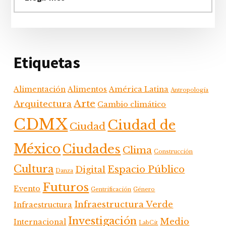
Etiquetas
Alimentación
Alimentos
América Latina
Antropología
Arte
Arquitectura
Cambio climático
CDMX
Ciudad de
Ciudad
México
Ciudades
Clima
Construcción
Cultura
Espacio Público
Digital
Danza
Futuros
Evento
Gentrificación
Género
Infraestructura Verde
Infraestructura
Investigación
Medio
Internacional
LabCit