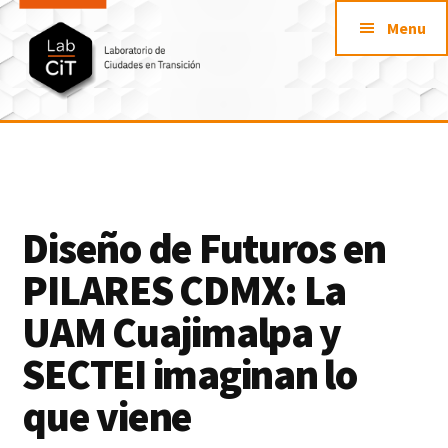
Additional
Saltar
Saltar
Skip
Menu
al
a
to
menu
contenido
la
footer
principal
barra
lateral
LabCit
primaria
Laboratorio
de
Ciudades
en
Diseño de Futuros en
Transición
PILARES CDMX: La
UAM Cuajimalpa y
SECTEI imaginan lo
que viene